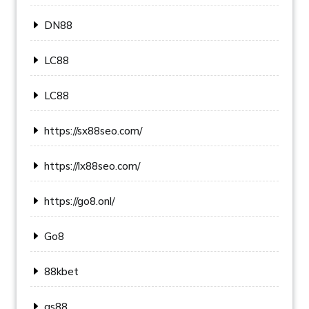
DN88
LC88
LC88
https://sx88seo.com/
https://lx88seo.com/
https://go8.onl/
Go8
88kbet
qs88