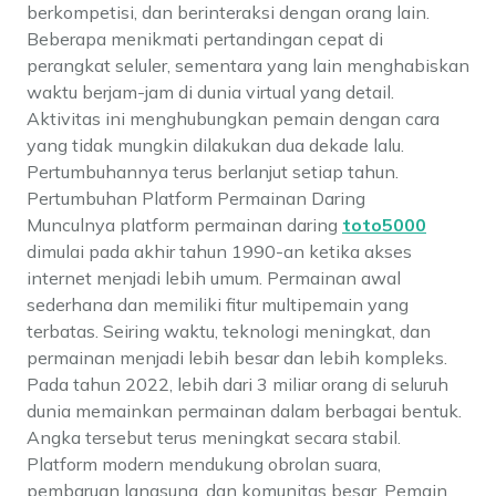
berkompetisi, dan berinteraksi dengan orang lain.
Beberapa menikmati pertandingan cepat di
perangkat seluler, sementara yang lain menghabiskan
waktu berjam-jam di dunia virtual yang detail.
Aktivitas ini menghubungkan pemain dengan cara
yang tidak mungkin dilakukan dua dekade lalu.
Pertumbuhannya terus berlanjut setiap tahun.
Pertumbuhan Platform Permainan Daring
Munculnya platform permainan daring
toto5000
dimulai pada akhir tahun 1990-an ketika akses
internet menjadi lebih umum. Permainan awal
sederhana dan memiliki fitur multipemain yang
terbatas. Seiring waktu, teknologi meningkat, dan
permainan menjadi lebih besar dan lebih kompleks.
Pada tahun 2022, lebih dari 3 miliar orang di seluruh
dunia memainkan permainan dalam berbagai bentuk.
Angka tersebut terus meningkat secara stabil.
Platform modern mendukung obrolan suara,
pembaruan langsung, dan komunitas besar. Pemain