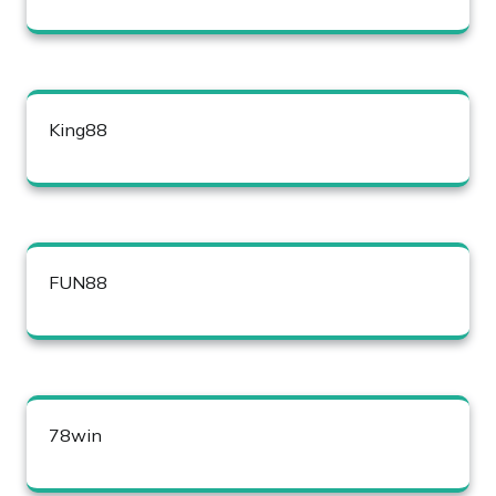
King88
FUN88
78win