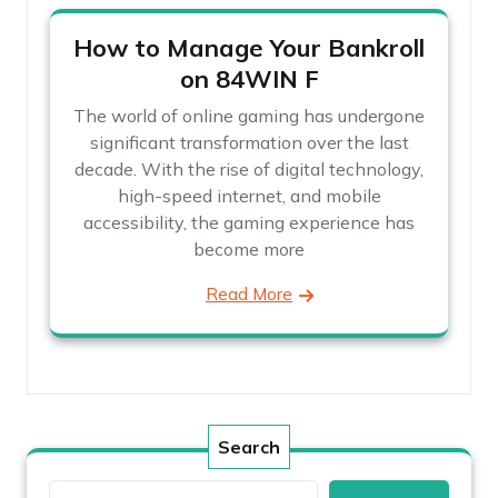
How to Manage Your Bankroll
on 84WIN F
The world of online gaming has undergone
significant transformation over the last
decade. With the rise of digital technology,
high-speed internet, and mobile
accessibility, the gaming experience has
become more
Read More
Search