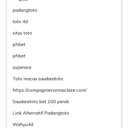
padangtoto
toto 4d
situs toto
phbet
phbet
superace
Toto macau saudaratoto
https://compagnienormaclaire.com/
Saudaratoto bet 100 perak
Link Alternatif Padangtoto
Wahyu4d